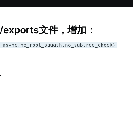
c/exports文件，增加：
,async,no_root_squash,no_subtree_check)
改