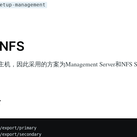
etup-management
NFS
，因此采用的方案为Management Server和NFS S
录
/export/primary
