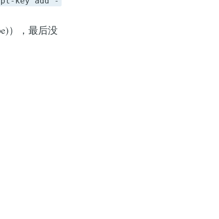
apt-key add -
pipe)），最后没