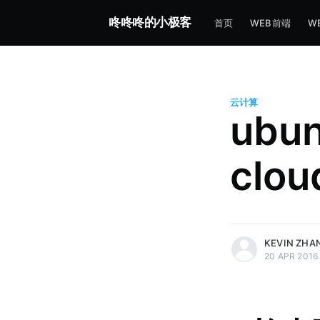
咚咚咚的小极客
首页
WEB前端
W
云计算
ubu
clou
more posts
KEVIN ZHA
20 APR 2016