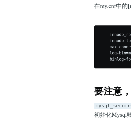
在my.cnf中的
    innodb_ro
    innodb_lo
    max_conne
    log-bin=m
要注意
mysql_secure
初始化Mysql