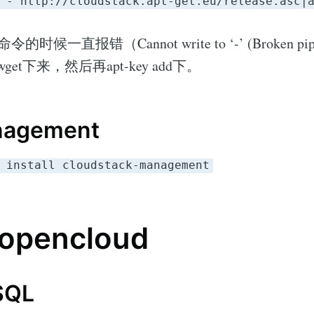
 - http://cloudstack.apt-get.eu/release.asc|
时候一直报错（Cannot write to ‘-’ (Broken 
et下来，然后再apt-key add下。
agement
 install cloudstack-management
opencloud
QL