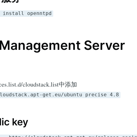
 install openntpd
Management Server
ces.list.d/cloudstack.list中添加
loudstack.apt-get.eu/ubuntu precise 4.8
ic key